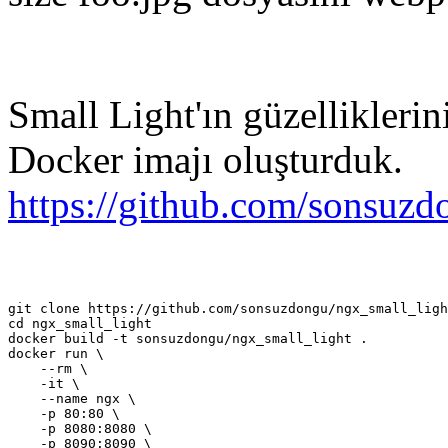
Small Light'ın güzelliklerin
Docker imajı oluşturduk.
https://github.com/sonsuzd
git clone https://github.com/sonsuzdongu/ngx_small_ligh
cd ngx_small_light

docker build -t sonsuzdongu/ngx_small_light .

docker run \

    --rm \

    -it \

    --name ngx \

    -p 80:80 \

    -p 8080:8080 \

    -p 8090:8090 \
