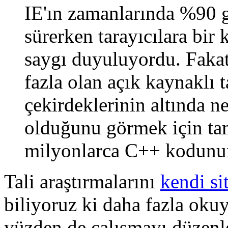
IE'ın zamanlarında %90 g
sürerken tarayıcılara bir 
saygı duyuluyordu. Fakat
fazla olan açık kaynaklı ta
çekirdeklerinin altında 
olduğunu görmek için tam
milyonlarca C++ kodunun
Tali araştırmalarını
kendi si
biliyoruz ki daha fazla okuy
yüzden de çalışmayı düzenl