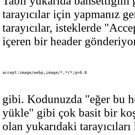
Tabii yukarıda bahsettiğim 
tarayıcılar için yapmanız g
tarayıcılar, isteklerde "Acc
içeren bir header gönderiyor
accept:image/webp,image/*,*/*;q=0.8
gibi. Kodunuzda "eğer bu h
yükle" gibi çok basit bir ko
olan yukarıdaki tarayıcıları