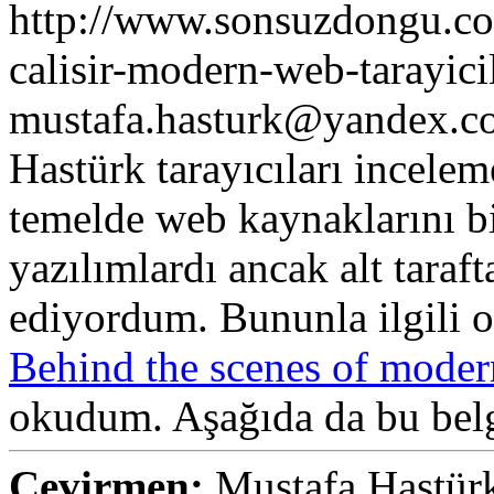
http://www.sonsuzdongu.com
calisir-modern-web-tarayicil
mustafa.hasturk@yandex.co
Hastürk
tarayıcıları incele
temelde web kaynaklarını bi
yazılımlardı ancak alt tara
ediyordum. Bununla ilgili 
Behind the scenes of mode
okudum. Aşağıda da bu belg
Çevirmen:
Mustafa Hastür