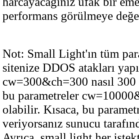
harcayacağınız ufak bir eme
performans görülmeye değer
Not: Small Light'ın tüm par
sitenize DDOS atakları yapı
cw=300&ch=300 nasıl 300 p
bu parametreler cw=10000&
olabilir. Kısaca, bu paramet
veriyorsanız sunucu tarafınd
Ayrıca, small light her istek