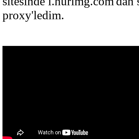
sitesinde i.hurimg.com'dan s
proxy'ledim.