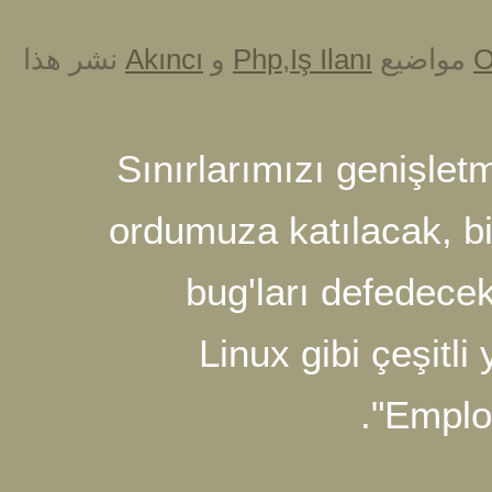
نشر هذا
Akıncı
و
Php
,
Iş Ilanı
ع
Sınırlarımızı ge
ordumuza katılac
bug'ları de
Linux gibi ç
"