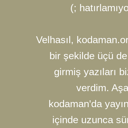
hatır
Velhasıl, koda
bir şekilde 
girmiş yaz
verdi
kodaman'da y
içinde uzun