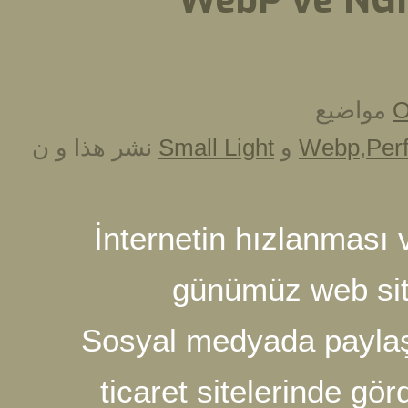
WebP ve
نشر هذا و ن
Small Light
و
W
İnternetin hızla
günümüz web
Sosyal medyada p
ticaret siteler