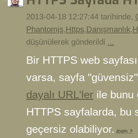
HTTPS Sayfada HT
2013-04-18 12:27:44 tarihinde,
Phantomjs
,
Https
,
Danışmanlık
,
H
düşünülerek gönderildi
...
Bir HTTPS web sayfasın
varsa, sayfa "güvensiz" 
dayalı URL'ler
ile bunu
HTTPS sayfalarda, bu s
geçersiz olabiliyor.
devamı »