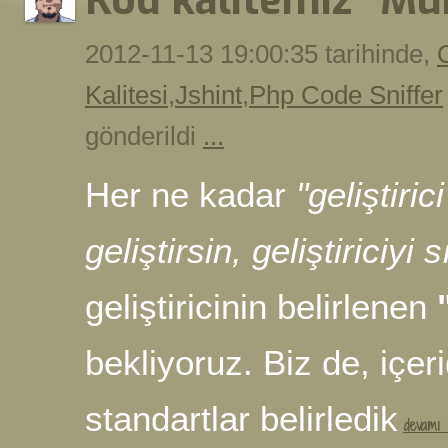
Kod kalitemiz "Muh
2012-11-13 19:00:35 tarihinde,
Kalitesi
,
Jshint
,
Php Code Sniffer
gönderildi
...
Her ne kadar
"geliştiri
geliştirsin, geliştiriciyi
geliştiricinin belirlenen
bekliyoruz. Biz de, içer
standartlar belirledik
devamı