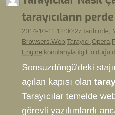
Tarayıcılar Nasıl Ç
tarayıcıların perde
2014-10-11 12:30:27 tarihinde,
Browsers
,
Web
,
Tarayıcı
,
Opera
,
F
Engine
konularıyla ilgili olduğu
Sonsuzdöngü'deki stajım
açılan kapısı olan
taray
Tarayıcılar temelde web
görevli yazılımlardı an