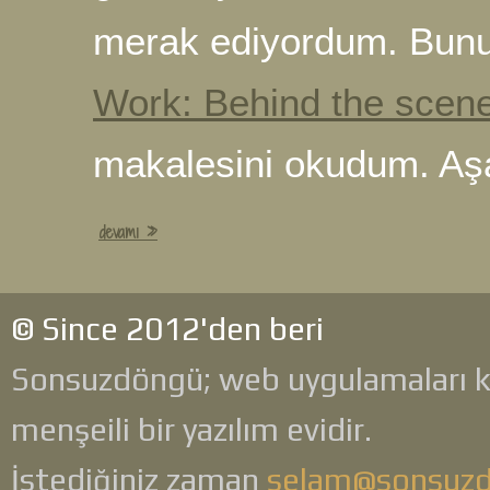
merak ediyordum. Bununl
Work: Behind the scen
makalesini okudum. Aşa
devamı »
© Since 2012'den beri
Sonsuzdöngü; web uygulamaları 
menşeili bir yazılım evidir.
İstediğiniz zaman
selam@sonsuz