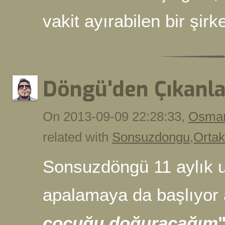
vakit ayırabilen bir şirk
Döngü'den Çıkanla
On 2013-09-09 22:28:33,
Osman
related with
Sonsuzdongu
,
Ortak
Sonsuzdöngü 11 aylık u
apalamaya da başlıyor 
çocuğu doğuracağım