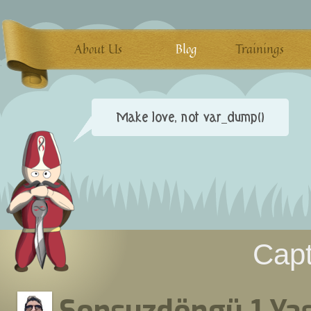
About Us
Blog
Trainings
Capt