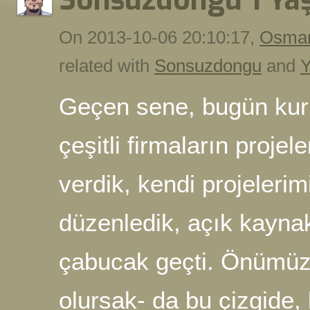
Sonsuzdöngü 1 Yaş
On 2013-10-06 20:10:17,
Osman
related with
Sonsuzdongu
and
Y
Geçen sene, bugün kur
çeşitli firmaların projel
verdik, kendi projelerimi
düzenledik, açık kaynak 
çabucak geçti. Önümüz
olursak- da bu çizgide, 