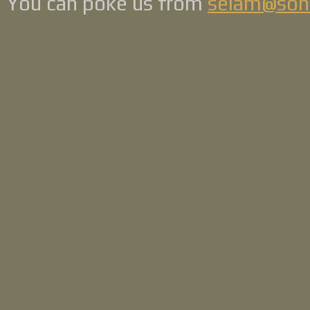
You can poke us from
selam@son