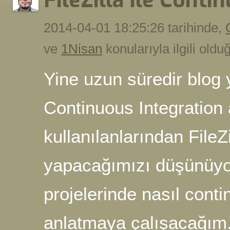
FileZilla ile Conti
2014-04-01 18:25:26 tarihinde,
ve
1Nisan
konularıyla ilgili old
Yine uzun süredir blo
Continuous Integration 
kullanılanlarından FileZi
yapacağımızı düşünüyor
projelerinde nasıl cont
anlatmaya çalışacağım