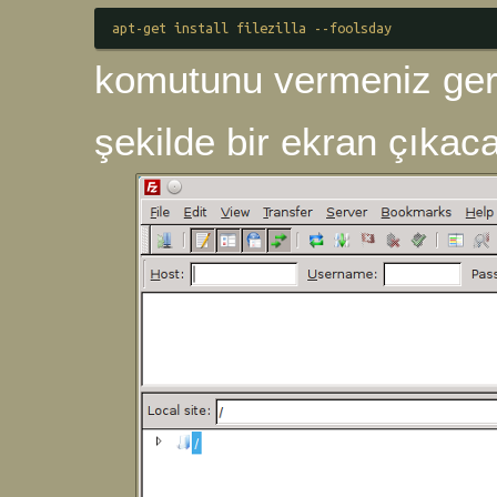
apt-get install filezilla --foolsday
komutunu vermeniz gere
şekilde bir ekran çıkac