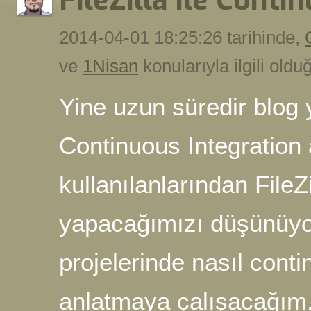
FileZilla ile Conti
2014-04-01 18:25:26 tarihinde,
ve
1Nisan
konularıyla ilgili old
Yine uzun süredir blo
Continuous Integration 
kullanılanlarından FileZi
yapacağımızı düşünüyor
projelerinde nasıl cont
anlatmaya çalışacağım